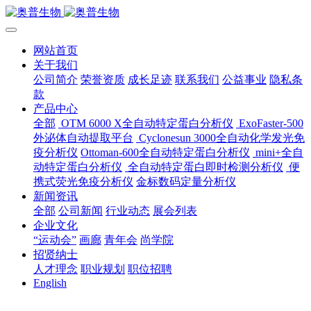
网站首页
关于我们
公司简介
荣誉资质
成长足迹
联系我们
公益事业
隐私条
款
产品中心
全部
OTM 6000 X全自动特定蛋白分析仪
ExoFaster-500
外泌体自动提取平台
Cyclonesun 3000全自动化学发光免
疫分析仪
Ottoman-600全自动特定蛋白分析仪
mini+全自
动特定蛋白分析仪
全自动特定蛋白即时检测分析仪
便
携式荧光免疫分析仪
金标数码定量分析仪
新闻资讯
全部
公司新闻
行业动态
展会列表
企业文化
“运动会”
画廊
青年会
尚学院
招贤纳士
人才理念
职业规划
职位招聘
English