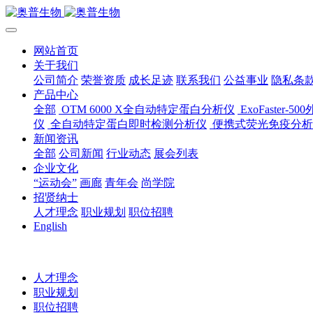
网站首页
关于我们
公司简介
荣誉资质
成长足迹
联系我们
公益事业
隐私条
产品中心
全部
OTM 6000 X全自动特定蛋白分析仪
ExoFaster
仪
全自动特定蛋白即时检测分析仪
便携式荧光免疫分析
新闻资讯
全部
公司新闻
行业动态
展会列表
企业文化
“运动会”
画廊
青年会
尚学院
招贤纳士
人才理念
职业规划
职位招聘
English
人才理念
职业规划
职位招聘