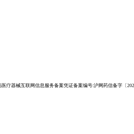
 ；药品医疗器械互联网信息服务备案凭证备案编号:沪网药信备字〔2025〕