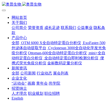
网站首页
关于我们
公司简介
荣誉资质
成长足迹
联系我们
公益事业
隐私条
款
产品中心
全部
OTM 6000 X全自动特定蛋白分析仪
ExoFaster-500
外泌体自动提取平台
Cyclonesun 3000全自动化学发光免
疫分析仪
Ottoman-600全自动特定蛋白分析仪
mini+全自
动特定蛋白分析仪
全自动特定蛋白即时检测分析仪
便
携式荧光免疫分析仪
金标数码定量分析仪
新闻资讯
全部
公司新闻
行业动态
展会列表
企业文化
“运动会”
画廊
青年会
尚学院
招贤纳士
人才理念
职业规划
职位招聘
English