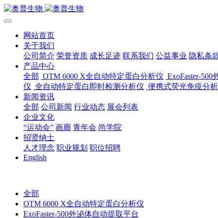
网站首页
关于我们
公司简介
荣誉资质
成长足迹
联系我们
公益事业
隐私条
产品中心
全部
OTM 6000 X全自动特定蛋白分析仪
ExoFaster
仪
全自动特定蛋白即时检测分析仪
便携式荧光免疫分析
新闻资讯
全部
公司新闻
行业动态
展会列表
企业文化
“运动会”
画廊
青年会
尚学院
招贤纳士
人才理念
职业规划
职位招聘
English
全部
OTM 6000 X全自动特定蛋白分析仪
ExoFaster-500外泌体自动提取平台