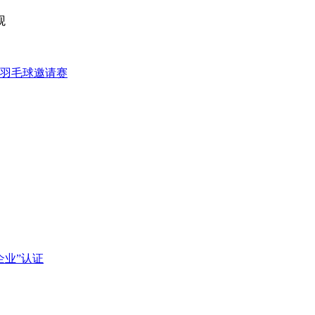
观
才羽毛球邀请赛
企业”认证