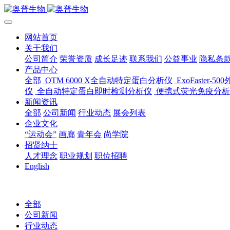
网站首页
关于我们
公司简介
荣誉资质
成长足迹
联系我们
公益事业
隐私条
产品中心
全部
OTM 6000 X全自动特定蛋白分析仪
ExoFaster
仪
全自动特定蛋白即时检测分析仪
便携式荧光免疫分析
新闻资讯
全部
公司新闻
行业动态
展会列表
企业文化
“运动会”
画廊
青年会
尚学院
招贤纳士
人才理念
职业规划
职位招聘
English
全部
公司新闻
行业动态