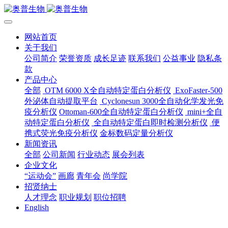
网站首页
关于我们
公司简介
荣誉资质
成长足迹
联系我们
公益事业
隐私条
款
产品中心
全部
OTM 6000 X全自动特定蛋白分析仪
ExoFaster-500
外泌体自动提取平台
Cyclonesun 3000全自动化学发光免
疫分析仪
Ottoman-600全自动特定蛋白分析仪
mini+全自
动特定蛋白分析仪
全自动特定蛋白即时检测分析仪
便
携式荧光免疫分析仪
金标数码定量分析仪
新闻资讯
全部
公司新闻
行业动态
展会列表
企业文化
“运动会”
画廊
青年会
尚学院
招贤纳士
人才理念
职业规划
职位招聘
English