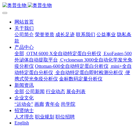
网站首页
关于我们
公司简介
荣誉资质
成长足迹
联系我们
公益事业
隐私条
款
产品中心
全部
OTM 6000 X全自动特定蛋白分析仪
ExoFaster-500
外泌体自动提取平台
Cyclonesun 3000全自动化学发光免
疫分析仪
Ottoman-600全自动特定蛋白分析仪
mini+全自
动特定蛋白分析仪
全自动特定蛋白即时检测分析仪
便
携式荧光免疫分析仪
金标数码定量分析仪
新闻资讯
全部
公司新闻
行业动态
展会列表
企业文化
“运动会”
画廊
青年会
尚学院
招贤纳士
人才理念
职业规划
职位招聘
English