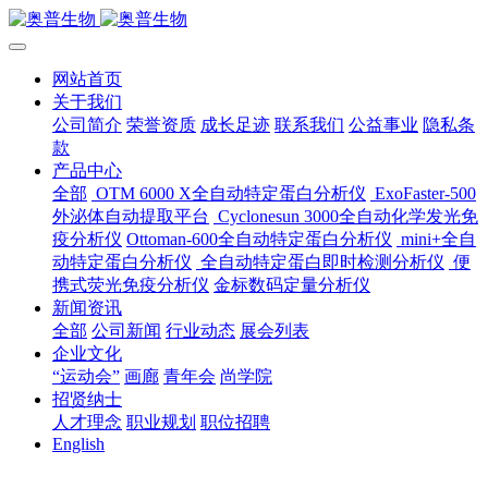
网站首页
关于我们
公司简介
荣誉资质
成长足迹
联系我们
公益事业
隐私条
款
产品中心
全部
OTM 6000 X全自动特定蛋白分析仪
ExoFaster-500
外泌体自动提取平台
Cyclonesun 3000全自动化学发光免
疫分析仪
Ottoman-600全自动特定蛋白分析仪
mini+全自
动特定蛋白分析仪
全自动特定蛋白即时检测分析仪
便
携式荧光免疫分析仪
金标数码定量分析仪
新闻资讯
全部
公司新闻
行业动态
展会列表
企业文化
“运动会”
画廊
青年会
尚学院
招贤纳士
人才理念
职业规划
职位招聘
English