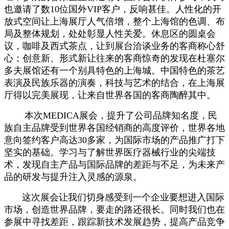
也邀请了数10位国外VIP客户，反响甚佳。人性化的开
放式空间让上海展厅人气倍增，整个上海馆的色调、布
局及整体规划，处处彰显人性关爱。休息区的圆桌会
议，咖啡及西式茶点，让到展台洽谈业务的客商称心舒
心；创意新、形式新让往来的客商惊奇的发现在杜塞尔
多夫展馆还有一个别具特色的上海城。中国特色的茶艺
表演及民族乐器的演奏，科技与艺术的结合，在上海展
厅得以完美展现，让来自世界各国的客商陶醉其中。
本次MEDICA展会，提升了公司品牌知名度，民
族自主品牌受到世界各国经销商的高度评价，世界各地
意向签约客户高达30多家，为国际市场的产品推广打下
坚实的基础。学习与了解世界医疗器械行业的尖端技
术，发现自主产品与国际品牌的差距与不足，为未来产
品的研发与提升注入灵感的源泉。
这次展会让我们切身感受到一个企业要想进入国际
市场，创造世界品牌，要走的路还很长。同时我们也在
参展中寻找差距，跟踪新技术发展趋势，提高产品竞争