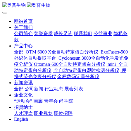
网站首页
关于我们
公司简介
荣誉资质
成长足迹
联系我们
公益事业
隐私条
款
产品中心
全部
OTM 6000 X全自动特定蛋白分析仪
ExoFaster-500
外泌体自动提取平台
Cyclonesun 3000全自动化学发光免
疫分析仪
Ottoman-600全自动特定蛋白分析仪
mini+全自
动特定蛋白分析仪
全自动特定蛋白即时检测分析仪
便
携式荧光免疫分析仪
金标数码定量分析仪
新闻资讯
全部
公司新闻
行业动态
展会列表
企业文化
“运动会”
画廊
青年会
尚学院
招贤纳士
人才理念
职业规划
职位招聘
English