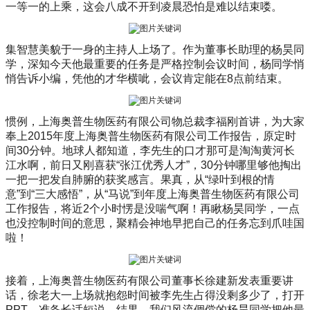
一等一的上乘，这会八成不开到凌晨恐怕是难以结束喽。
集智慧美貌于一身的主持人上场了。作为董事长助理的杨昊同
学，深知今天他最重要的任务是严格控制会议时间，杨同学悄
悄告诉小编，凭他的才华横呲，会议肯定能在8点前结束。
惯例，上海奥普生物医药有限公司物总裁李福刚首讲，为大家
奉上2015年度上海奥普生物医药有限公司工作报告，原定时
间30分钟。地球人都知道，李先生的口才那可是淘淘黄河长
江水啊，前日又刚喜获“张江优秀人才”，30分钟哪里够他掏出
一把一把发自肺腑的获奖感言。果真，从“绿叶到根的情
意”到“三大感悟”，从“马说”到年度上海奥普生物医药有限公司
工作报告，将近2个小时愣是没喘气啊！再瞅杨昊同学，一点
也没控制时间的意思，聚精会神地早把自己的任务忘到爪哇国
啦！
接着，上海奥普生物医药有限公司董事长徐建新发表重要讲
话，徐老大一上场就抱怨时间被李先生占得没剩多少了，打开
PPT，准备长话短说，结果，我们风流倜傥的杨昊同学把他最