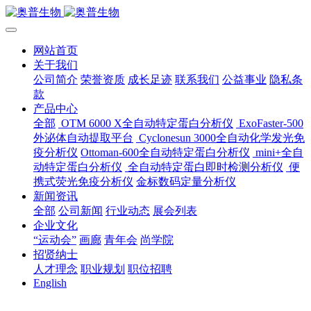
网站首页
关于我们
公司简介
荣誉资质
成长足迹
联系我们
公益事业
隐私条
款
产品中心
全部
OTM 6000 X全自动特定蛋白分析仪
ExoFaster-500
外泌体自动提取平台
Cyclonesun 3000全自动化学发光免
疫分析仪
Ottoman-600全自动特定蛋白分析仪
mini+全自
动特定蛋白分析仪
全自动特定蛋白即时检测分析仪
便
携式荧光免疫分析仪
金标数码定量分析仪
新闻资讯
全部
公司新闻
行业动态
展会列表
企业文化
“运动会”
画廊
青年会
尚学院
招贤纳士
人才理念
职业规划
职位招聘
English