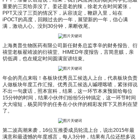
重要的三页给弄没了。姜还是老的辣，徐老大在时间紧张，
PPT又没了三页的情况下，从容淡定，鞭辟入里，站在
iPOCT的高度，回顾过去的一年，展望新的一年，信心满
满，激动人心。没到30分钟，果断收尾。
上海奥普生物医药有限公司新任财务总监李辛的财务报告、衍
禧堂老板翟靖波的衍禧堂、HIMED年度报告，言简意赅，亲
切低调，也在规定时间圆满宣讲结束。
年会的亮点来啦！各板块优秀员工候选人上台，代表板块负责
人做板块年度工作汇报。优秀员工候选人嘁哩喀喳，紧张得说
不出一句废话，照本宣科，结果，这一环节本来预留给每位
15分钟的时间，结果小伙伴们纷纷5分钟搞定，这一环节时间
大大缩短，杨昊同学的任务在小伙伴的精彩发挥下又胜利在望
了。
第二波高潮来袭，16位互推委成员轮流上台，说出2015年最
满意和最遗憾的年度感言，每人3分钟，结果有几位还想多说