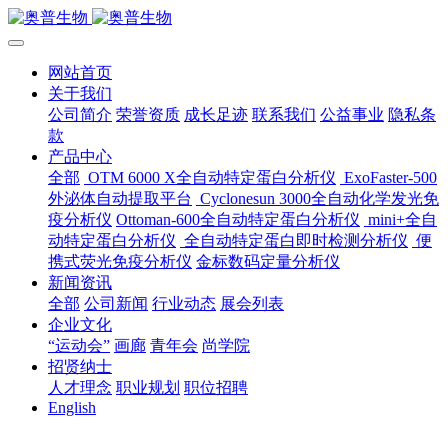
网站首页
关于我们
公司简介
荣誉资质
成长足迹
联系我们
公益事业
隐私条
款
产品中心
全部
OTM 6000 X全自动特定蛋白分析仪
ExoFaster-500
外泌体自动提取平台
Cyclonesun 3000全自动化学发光免
疫分析仪
Ottoman-600全自动特定蛋白分析仪
mini+全自
动特定蛋白分析仪
全自动特定蛋白即时检测分析仪
便
携式荧光免疫分析仪
金标数码定量分析仪
新闻资讯
全部
公司新闻
行业动态
展会列表
企业文化
“运动会”
画廊
青年会
尚学院
招贤纳士
人才理念
职业规划
职位招聘
English