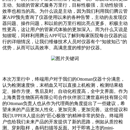
主动、知彼的管家式服务万里行，目标性极强，主动性较强，
效率也相当的高。为什么说是主动，因为我们利用我们腾云管
家APP预先查询了仪器使用以来的各种告警，主动的去发现仪
器问题、操作问题，和以前的万里行相比亮点更多、积极主动
性更高，这让用户的管家式体验的更加深入。而为什么又说是
知彼呢，同样利用腾云APP可以了解到每家医院每台仪器的运
行的详细情况，让我们维修技术人员对仪器有个“知彼知己”的
优势，从而可以高效率、高满意度的维护好仪器。
本次万里行中，终端用户对于我们的Ottoman仪器十分满意，
认为检测速度快，末梢血又可以直接上机检测，检测结果稳
定、操作方便、售后及时、自动化程度高，全中文界面。作为
上海奥普生物医药有限公司合作伙伴浙江澳世嘉科技有限公司
的Ottoman负责人也从作为代理商的角度提出了一些建议，希
望未来的产品更加人性化，更加完美，更加完善。这些提议和
我们UPPER人提出的“匠心极致”的精神非常的契合。终端用
户也给我们未来产品的开发提供了新的思路，例如从质控检
测、穿刺取样，条码扫描等反面。对于即将上市的mini-