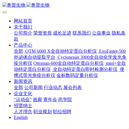
网站首页
关于我们
公司简介
荣誉资质
成长足迹
联系我们
公益事业
隐私条
款
产品中心
全部
OTM 6000 X全自动特定蛋白分析仪
ExoFaster-500
外泌体自动提取平台
Cyclonesun 3000全自动化学发光免
疫分析仪
Ottoman-600全自动特定蛋白分析仪
mini+全自
动特定蛋白分析仪
全自动特定蛋白即时检测分析仪
便
携式荧光免疫分析仪
金标数码定量分析仪
新闻资讯
全部
公司新闻
行业动态
展会列表
企业文化
“运动会”
画廊
青年会
尚学院
招贤纳士
人才理念
职业规划
职位招聘
English