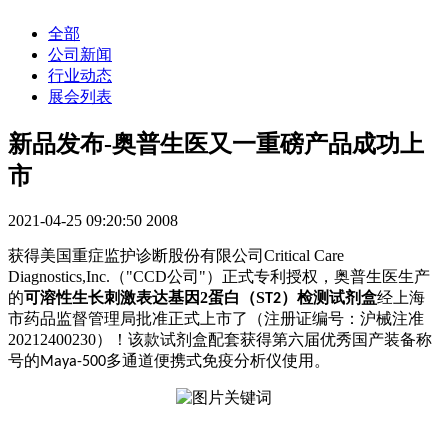
全部
公司新闻
行业动态
展会列表
新品发布-奥普生医又一重磅产品成功上
市
2021-04-25 09:20:50
2008
获得美国重症监护诊断股份有限公司Critical Care
Diagnostics,Inc.（"
CCD
公司"）正式专利授权，奥普生医生产
的
可溶性生长刺激表达基因
2
蛋白（S
）检测试剂盒
经上海
T2
市药品监督管理局批准正式上市了（注册证编号：沪械注准
20212400230
）！该款试剂盒配套获得第六届优秀国产装备称
号的
多通道便携式免疫分析仪使用。
Maya-500