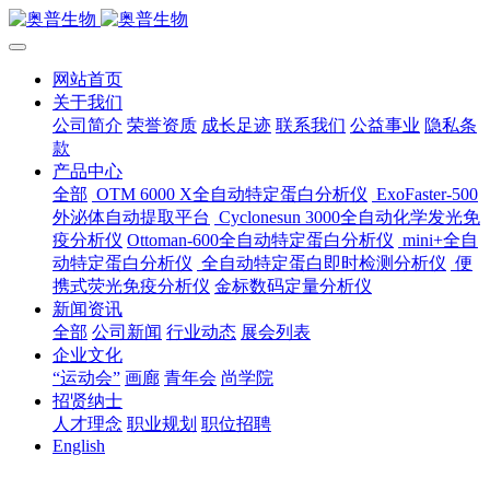
网站首页
关于我们
公司简介
荣誉资质
成长足迹
联系我们
公益事业
隐私条
款
产品中心
全部
OTM 6000 X全自动特定蛋白分析仪
ExoFaster-500
外泌体自动提取平台
Cyclonesun 3000全自动化学发光免
疫分析仪
Ottoman-600全自动特定蛋白分析仪
mini+全自
动特定蛋白分析仪
全自动特定蛋白即时检测分析仪
便
携式荧光免疫分析仪
金标数码定量分析仪
新闻资讯
全部
公司新闻
行业动态
展会列表
企业文化
“运动会”
画廊
青年会
尚学院
招贤纳士
人才理念
职业规划
职位招聘
English