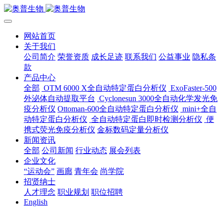
网站首页
关于我们
公司简介
荣誉资质
成长足迹
联系我们
公益事业
隐私条
款
产品中心
全部
OTM 6000 X全自动特定蛋白分析仪
ExoFaster-500
外泌体自动提取平台
Cyclonesun 3000全自动化学发光免
疫分析仪
Ottoman-600全自动特定蛋白分析仪
mini+全自
动特定蛋白分析仪
全自动特定蛋白即时检测分析仪
便
携式荧光免疫分析仪
金标数码定量分析仪
新闻资讯
全部
公司新闻
行业动态
展会列表
企业文化
“运动会”
画廊
青年会
尚学院
招贤纳士
人才理念
职业规划
职位招聘
English