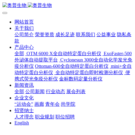
网站首页
关于我们
公司简介
荣誉资质
成长足迹
联系我们
公益事业
隐私条
款
产品中心
全部
OTM 6000 X全自动特定蛋白分析仪
ExoFaster-500
外泌体自动提取平台
Cyclonesun 3000全自动化学发光免
疫分析仪
Ottoman-600全自动特定蛋白分析仪
mini+全自
动特定蛋白分析仪
全自动特定蛋白即时检测分析仪
便
携式荧光免疫分析仪
金标数码定量分析仪
新闻资讯
全部
公司新闻
行业动态
展会列表
企业文化
“运动会”
画廊
青年会
尚学院
招贤纳士
人才理念
职业规划
职位招聘
English