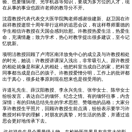
验、也要懂病理、光学机器等知识，要成为多方位的人才，现
在从事的事业也跟许老师的教导分不开。
沈霞教授代表代表交大医学院陶老师感谢徐建新、赵卫国在许
叔祥教授逝世十周年举行这样的追思会议，有这样尊师重德的
学生相信许教授在天国会感到欣慰。许教授热爱生活，热爱生
命，充满情趣；致力学术，热心对教学提出很多建议，至今记
忆犹新。
项明洁教授回顾了卢湾区南洋放免中心的成立及与许教授相处
的时光，她说：许教授讲课深入浅出，非常吸引人。跟许教授
的相处就像是和家人的相处，他把科室当成自己的家，把科室
同事都当成是自己的孩子。许教授爱憎分明，工作上的批评都
出于真心，很多处事原则现在想来也是很受用的。
许道礼先生、薛汉阳教授、李永兴先生、张华女士、陈华女士
纷纷发言，表达自己的缅怀、纪念之情。有的缅怀往事，内含
深情；有的归纳总结先生的学术思想、赞颂他的品格；大家分
享许教授生平照片，回顾许教授生前点滴，纷纷表示要学习许
教授对科学的理解，对朋友的真挚，对生活的热爱，并通过追
思会更好地传承下去。
许叔祥先生是个重量级人物，在检验医学界具有非常大的影