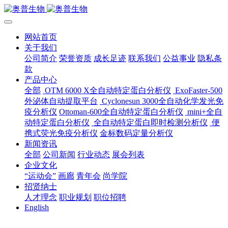
网站首页
关于我们
公司简介
荣誉资质
成长足迹
联系我们
公益事业
隐私条
款
产品中心
全部
OTM 6000 X全自动特定蛋白分析仪
ExoFaster-500
外泌体自动提取平台
Cyclonesun 3000全自动化学发光免
疫分析仪
Ottoman-600全自动特定蛋白分析仪
mini+全自
动特定蛋白分析仪
全自动特定蛋白即时检测分析仪
便
携式荧光免疫分析仪
金标数码定量分析仪
新闻资讯
全部
公司新闻
行业动态
展会列表
企业文化
“运动会”
画廊
青年会
尚学院
招贤纳士
人才理念
职业规划
职位招聘
English