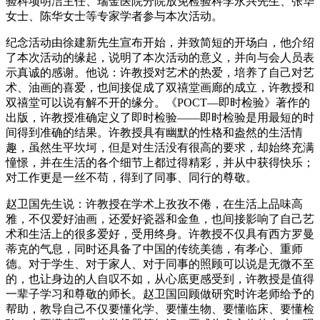
验科项明洁主任、瑞金医院分院放免检验科李永兴先生、张华
女士、陈华女士等专家学者参与本次活动。
纪念活动由徐建新先生宣布开始，并致简短的开场白，他介绍
了本次活动的缘起，说明了本次活动的意义，并向与会人员表
示真诚的感谢。他说：许教授对艺术的热爱，培养了自己对艺
术、油画的喜爱，也间接促成了双禧堂画廊的成立，许教授和
双禧堂可以说有解不开的缘分。《POCT—即时检验》著作的
出版，许教授准确定义了即时检验——即时检验是用最短的时
间得到准确的结果。许教授具有幽默的性格和盎然的生活情
趣，虽然生平坎坷，但是对生活没有很高的要求，却始终充满
憧憬，并在生活的各个细节上都过得精彩，并从中获得快乐；
对工作更是一丝不苟，得到了同事、同行的尊敬。
赵卫国先生说：许教授在学术上孜孜不倦，在生活上品味高
雅，不仅爱好油画，还爱好瓷器和金鱼，也间接影响了自己艺
术和生活上的很多爱好，受用终身。许教授不仅具有西方罗曼
蒂克的气息，同时还具备了中国的传统美德，有孝心、重师
德。对于学生、对于家人、对于同事的照顾可以说是无微不至
的，也让身边的人自叹不如，从心底更感受到，许教授是值得
一辈子学习和尊敬的师长。赵卫国回顾做研究时许老师给予的
帮助，教导自己不仅要懂化学、要懂生物、要懂临床、要懂检