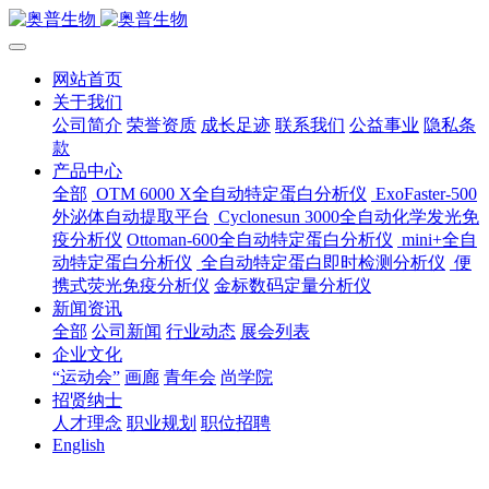
网站首页
关于我们
公司简介
荣誉资质
成长足迹
联系我们
公益事业
隐私条
款
产品中心
全部
OTM 6000 X全自动特定蛋白分析仪
ExoFaster-500
外泌体自动提取平台
Cyclonesun 3000全自动化学发光免
疫分析仪
Ottoman-600全自动特定蛋白分析仪
mini+全自
动特定蛋白分析仪
全自动特定蛋白即时检测分析仪
便
携式荧光免疫分析仪
金标数码定量分析仪
新闻资讯
全部
公司新闻
行业动态
展会列表
企业文化
“运动会”
画廊
青年会
尚学院
招贤纳士
人才理念
职业规划
职位招聘
English