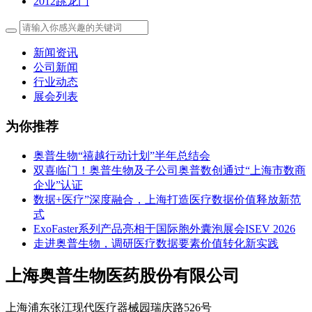
2012跳龙门
新闻资讯
公司新闻
行业动态
展会列表
为你推荐
奥普生物“禧越行动计划”半年总结会
双喜临门！奥普生物及子公司奥普数创通过“上海市数商
企业”认证
数据+医疗”深度融合，上海打造医疗数据价值释放新范
式
ExoFaster系列产品亮相于国际胞外囊泡展会ISEV 2026
走进奥普生物，调研医疗数据要素价值转化新实践
上海奥普生物医药股份有限公司
上海浦东张江现代医疗器械园瑞庆路526号