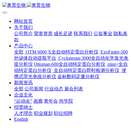
网站首页
关于我们
公司简介
荣誉资质
成长足迹
联系我们
公益事业
隐私条
款
产品中心
全部
OTM 6000 X全自动特定蛋白分析仪
ExoFaster-500
外泌体自动提取平台
Cyclonesun 3000全自动化学发光免
疫分析仪
Ottoman-600全自动特定蛋白分析仪
mini+全自
动特定蛋白分析仪
全自动特定蛋白即时检测分析仪
便
携式荧光免疫分析仪
金标数码定量分析仪
新闻资讯
全部
公司新闻
行业动态
展会列表
企业文化
“运动会”
画廊
青年会
尚学院
招贤纳士
人才理念
职业规划
职位招聘
English