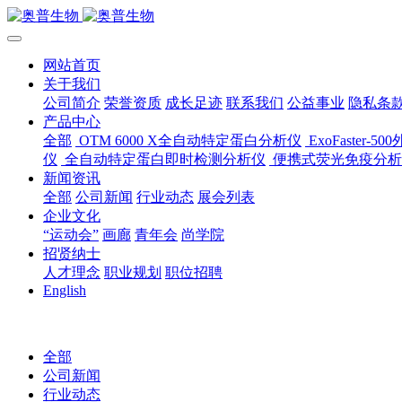
网站首页
关于我们
公司简介
荣誉资质
成长足迹
联系我们
公益事业
隐私条
产品中心
全部
OTM 6000 X全自动特定蛋白分析仪
ExoFaster
仪
全自动特定蛋白即时检测分析仪
便携式荧光免疫分析
新闻资讯
全部
公司新闻
行业动态
展会列表
企业文化
“运动会”
画廊
青年会
尚学院
招贤纳士
人才理念
职业规划
职位招聘
English
全部
公司新闻
行业动态