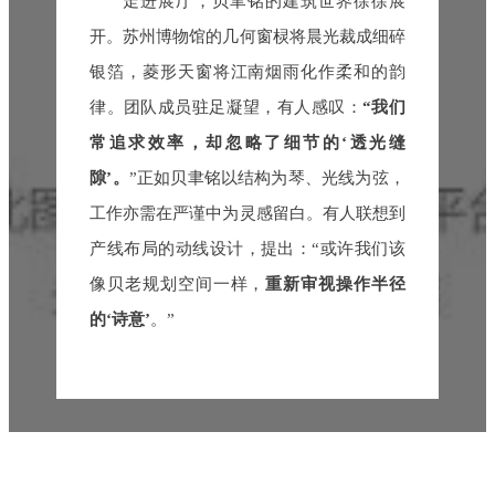
走进展厅，贝聿铭的建筑世界徐徐展
开。苏州博物馆的几何窗棂将晨光裁成细碎
银箔，菱形天窗将江南烟雨化作柔和的韵
律。团队成员驻足凝望，有人感叹：
“我们
常追求效率，却忽略了细节的‘透光缝
隙’。
”正如贝聿铭以结构为琴、光线为弦，
工作亦需在严谨中为灵感留白。有人联想到
产线布局的动线设计，提出：“或许我们该
像贝老规划空间一样，
重新审视操作半径
的‘诗意’
。”