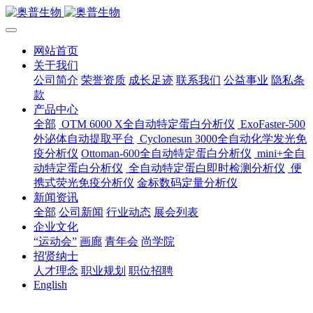
网站首页
关于我们
公司简介
荣誉资质
成长足迹
联系我们
公益事业
隐私条
款
产品中心
全部
OTM 6000 X全自动特定蛋白分析仪
ExoFaster-500
外泌体自动提取平台
Cyclonesun 3000全自动化学发光免
疫分析仪
Ottoman-600全自动特定蛋白分析仪
mini+全自
动特定蛋白分析仪
全自动特定蛋白即时检测分析仪
便
携式荧光免疫分析仪
金标数码定量分析仪
新闻资讯
全部
公司新闻
行业动态
展会列表
企业文化
“运动会”
画廊
青年会
尚学院
招贤纳士
人才理念
职业规划
职位招聘
English