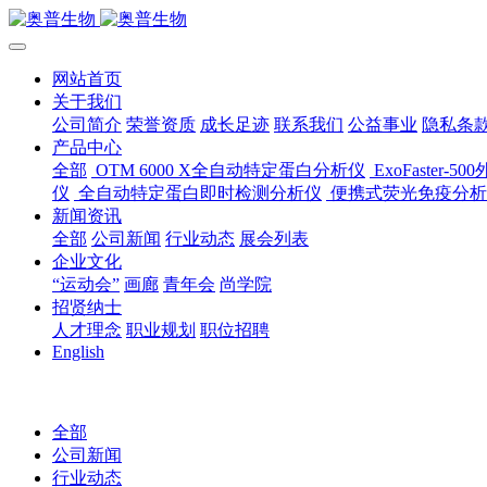
网站首页
关于我们
公司简介
荣誉资质
成长足迹
联系我们
公益事业
隐私条
产品中心
全部
OTM 6000 X全自动特定蛋白分析仪
ExoFaster
仪
全自动特定蛋白即时检测分析仪
便携式荧光免疫分析
新闻资讯
全部
公司新闻
行业动态
展会列表
企业文化
“运动会”
画廊
青年会
尚学院
招贤纳士
人才理念
职业规划
职位招聘
English
全部
公司新闻
行业动态