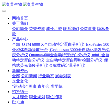
网站首页
关于我们
公司简介
荣誉资质
成长足迹
联系我们
公益事业
隐私条
款
产品中心
全部
OTM 6000 X全自动特定蛋白分析仪
ExoFaster-500
外泌体自动提取平台
Cyclonesun 3000全自动化学发光免
疫分析仪
Ottoman-600全自动特定蛋白分析仪
mini+全自
动特定蛋白分析仪
全自动特定蛋白即时检测分析仪
便
携式荧光免疫分析仪
金标数码定量分析仪
新闻资讯
全部
公司新闻
行业动态
展会列表
企业文化
“运动会”
画廊
青年会
尚学院
招贤纳士
人才理念
职业规划
职位招聘
English