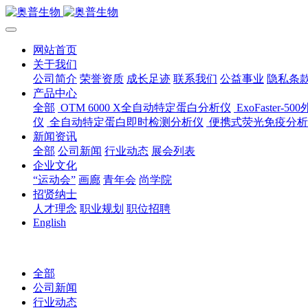
网站首页
关于我们
公司简介
荣誉资质
成长足迹
联系我们
公益事业
隐私条
产品中心
全部
OTM 6000 X全自动特定蛋白分析仪
ExoFaster
仪
全自动特定蛋白即时检测分析仪
便携式荧光免疫分析
新闻资讯
全部
公司新闻
行业动态
展会列表
企业文化
“运动会”
画廊
青年会
尚学院
招贤纳士
人才理念
职业规划
职位招聘
English
全部
公司新闻
行业动态