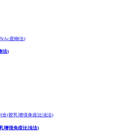
物法)
胶乳增强免疫比浊法)