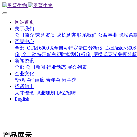
网站首页
关于我们
公司简介
荣誉资质
成长足迹
联系我们
公益事业
隐私条
产品中心
全部
OTM 6000 X全自动特定蛋白分析仪
ExoFaster
仪
全自动特定蛋白即时检测分析仪
便携式荧光免疫分析
新闻资讯
全部
公司新闻
行业动态
展会列表
企业文化
“运动会”
画廊
青年会
尚学院
招贤纳士
人才理念
职业规划
职位招聘
English
产品展示