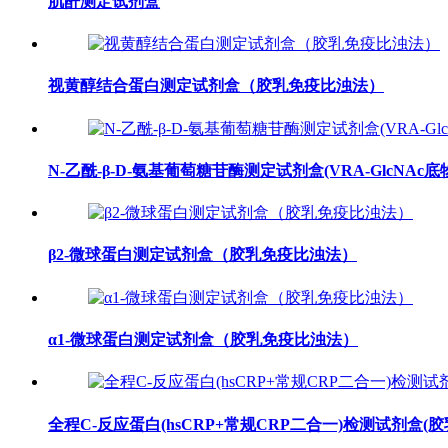
肌酐测定试剂盒
视黄醇结合蛋白测定试剂盒（胶乳免疫比浊法）
N-乙酰-β-D-氨基葡萄糖苷酶测定试剂盒(VRA-GlcNAc底
β2-微球蛋白测定试剂盒（胶乳免疫比浊法）
α1-微球蛋白测定试剂盒（胶乳免疫比浊法）
全程C-反应蛋白(hsCRP+常规CRP二合一)检测试剂盒(